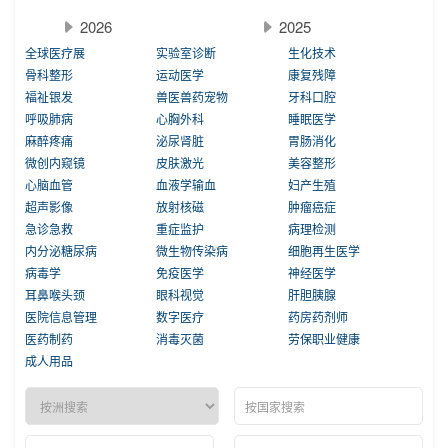
2026
2025
全球医疗展
实验室诊断
生化技术
骨科整形
运动医学
康复残障
福祉银发
兽医兽药宠物
牙科口腔
呼吸肺病
心胸外科
睡眠医学
麻醉疼痛
泌尿肾脏
胃肠消化
微创内窥镜
皮肤激光
美容整形
心脑血管
血液学输血
妇产生殖
超声影像
放射核磁
肿瘤癌症
急诊急救
重症监护
病理检测
内分泌糖尿病
微生物传染病
细胞再生医学
病毒学
免疫医学
神经医学
耳鼻喉头颈
眼科视觉
肝胆胰腺
医院信息管理
数字医疗
药房药剂师
医药制药
消毒灭菌
劳保职业健康
成人用品