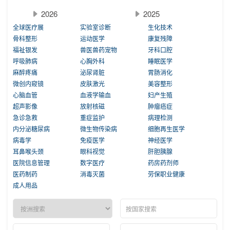
2026
2025
全球医疗展
实验室诊断
生化技术
骨科整形
运动医学
康复残障
福祉银发
兽医兽药宠物
牙科口腔
呼吸肺病
心胸外科
睡眠医学
麻醉疼痛
泌尿肾脏
胃肠消化
微创内窥镜
皮肤激光
美容整形
心脑血管
血液学输血
妇产生殖
超声影像
放射核磁
肿瘤癌症
急诊急救
重症监护
病理检测
内分泌糖尿病
微生物传染病
细胞再生医学
病毒学
免疫医学
神经医学
耳鼻喉头颈
眼科视觉
肝胆胰腺
医院信息管理
数字医疗
药房药剂师
医药制药
消毒灭菌
劳保职业健康
成人用品