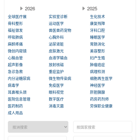
2026
2025
全球医疗展
实验室诊断
生化技术
骨科整形
运动医学
康复残障
福祉银发
兽医兽药宠物
牙科口腔
呼吸肺病
心胸外科
睡眠医学
麻醉疼痛
泌尿肾脏
胃肠消化
微创内窥镜
皮肤激光
美容整形
心脑血管
血液学输血
妇产生殖
超声影像
放射核磁
肿瘤癌症
急诊急救
重症监护
病理检测
内分泌糖尿病
微生物传染病
细胞再生医学
病毒学
免疫医学
神经医学
耳鼻喉头颈
眼科视觉
肝胆胰腺
医院信息管理
数字医疗
药房药剂师
医药制药
消毒灭菌
劳保职业健康
成人用品