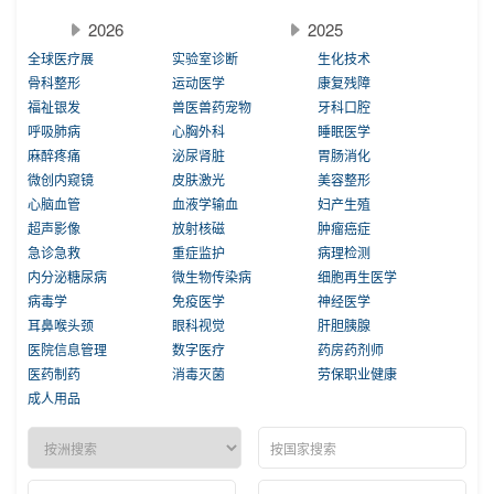
2026
2025
全球医疗展
实验室诊断
生化技术
骨科整形
运动医学
康复残障
福祉银发
兽医兽药宠物
牙科口腔
呼吸肺病
心胸外科
睡眠医学
麻醉疼痛
泌尿肾脏
胃肠消化
微创内窥镜
皮肤激光
美容整形
心脑血管
血液学输血
妇产生殖
超声影像
放射核磁
肿瘤癌症
急诊急救
重症监护
病理检测
内分泌糖尿病
微生物传染病
细胞再生医学
病毒学
免疫医学
神经医学
耳鼻喉头颈
眼科视觉
肝胆胰腺
医院信息管理
数字医疗
药房药剂师
医药制药
消毒灭菌
劳保职业健康
成人用品