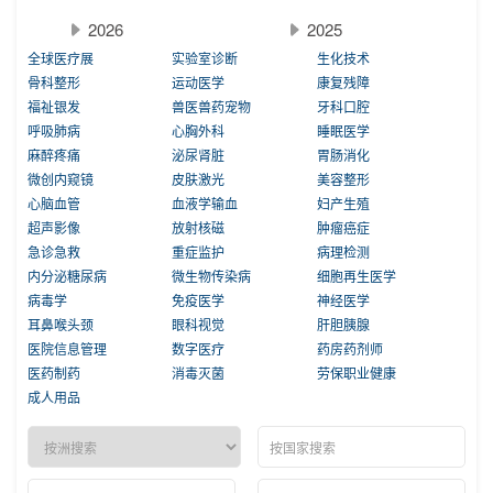
2026
2025
全球医疗展
实验室诊断
生化技术
骨科整形
运动医学
康复残障
福祉银发
兽医兽药宠物
牙科口腔
呼吸肺病
心胸外科
睡眠医学
麻醉疼痛
泌尿肾脏
胃肠消化
微创内窥镜
皮肤激光
美容整形
心脑血管
血液学输血
妇产生殖
超声影像
放射核磁
肿瘤癌症
急诊急救
重症监护
病理检测
内分泌糖尿病
微生物传染病
细胞再生医学
病毒学
免疫医学
神经医学
耳鼻喉头颈
眼科视觉
肝胆胰腺
医院信息管理
数字医疗
药房药剂师
医药制药
消毒灭菌
劳保职业健康
成人用品