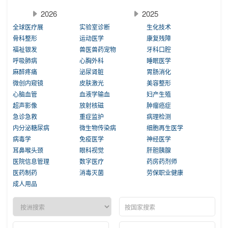
2026
2025
全球医疗展
实验室诊断
生化技术
骨科整形
运动医学
康复残障
福祉银发
兽医兽药宠物
牙科口腔
呼吸肺病
心胸外科
睡眠医学
麻醉疼痛
泌尿肾脏
胃肠消化
微创内窥镜
皮肤激光
美容整形
心脑血管
血液学输血
妇产生殖
超声影像
放射核磁
肿瘤癌症
急诊急救
重症监护
病理检测
内分泌糖尿病
微生物传染病
细胞再生医学
病毒学
免疫医学
神经医学
耳鼻喉头颈
眼科视觉
肝胆胰腺
医院信息管理
数字医疗
药房药剂师
医药制药
消毒灭菌
劳保职业健康
成人用品