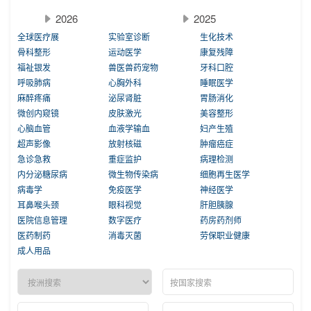
2026
2025
全球医疗展
实验室诊断
生化技术
骨科整形
运动医学
康复残障
福祉银发
兽医兽药宠物
牙科口腔
呼吸肺病
心胸外科
睡眠医学
麻醉疼痛
泌尿肾脏
胃肠消化
微创内窥镜
皮肤激光
美容整形
心脑血管
血液学输血
妇产生殖
超声影像
放射核磁
肿瘤癌症
急诊急救
重症监护
病理检测
内分泌糖尿病
微生物传染病
细胞再生医学
病毒学
免疫医学
神经医学
耳鼻喉头颈
眼科视觉
肝胆胰腺
医院信息管理
数字医疗
药房药剂师
医药制药
消毒灭菌
劳保职业健康
成人用品