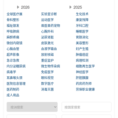
2026
2025
全球医疗展
实验室诊断
生化技术
骨科整形
运动医学
康复残障
福祉银发
兽医兽药宠物
牙科口腔
呼吸肺病
心胸外科
睡眠医学
麻醉疼痛
泌尿肾脏
胃肠消化
微创内窥镜
皮肤激光
美容整形
心脑血管
血液学输血
妇产生殖
超声影像
放射核磁
肿瘤癌症
急诊急救
重症监护
病理检测
内分泌糖尿病
微生物传染病
细胞再生医学
病毒学
免疫医学
神经医学
耳鼻喉头颈
眼科视觉
肝胆胰腺
医院信息管理
数字医疗
药房药剂师
医药制药
消毒灭菌
劳保职业健康
成人用品