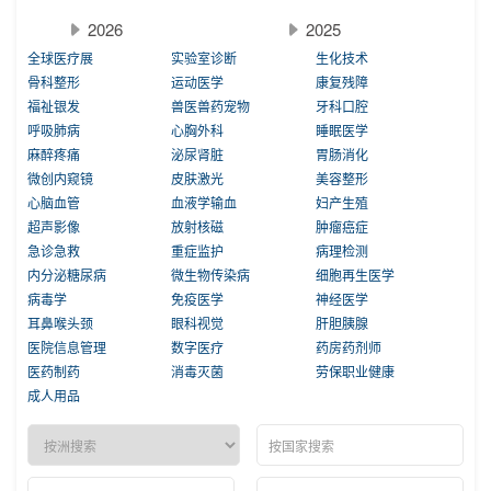
2026
2025
全球医疗展
实验室诊断
生化技术
骨科整形
运动医学
康复残障
福祉银发
兽医兽药宠物
牙科口腔
呼吸肺病
心胸外科
睡眠医学
麻醉疼痛
泌尿肾脏
胃肠消化
微创内窥镜
皮肤激光
美容整形
心脑血管
血液学输血
妇产生殖
超声影像
放射核磁
肿瘤癌症
急诊急救
重症监护
病理检测
内分泌糖尿病
微生物传染病
细胞再生医学
病毒学
免疫医学
神经医学
耳鼻喉头颈
眼科视觉
肝胆胰腺
医院信息管理
数字医疗
药房药剂师
医药制药
消毒灭菌
劳保职业健康
成人用品