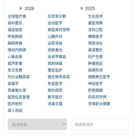
2026
2025
全球医疗展
实验室诊断
生化技术
骨科整形
运动医学
康复残障
福祉银发
兽医兽药宠物
牙科口腔
呼吸肺病
心胸外科
睡眠医学
麻醉疼痛
泌尿肾脏
胃肠消化
微创内窥镜
皮肤激光
美容整形
心脑血管
血液学输血
妇产生殖
超声影像
放射核磁
肿瘤癌症
急诊急救
重症监护
病理检测
内分泌糖尿病
微生物传染病
细胞再生医学
病毒学
免疫医学
神经医学
耳鼻喉头颈
眼科视觉
肝胆胰腺
医院信息管理
数字医疗
药房药剂师
医药制药
消毒灭菌
劳保职业健康
成人用品