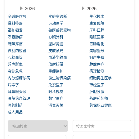
2026
2025
全球医疗展
实验室诊断
生化技术
骨科整形
运动医学
康复残障
福祉银发
兽医兽药宠物
牙科口腔
呼吸肺病
心胸外科
睡眠医学
麻醉疼痛
泌尿肾脏
胃肠消化
微创内窥镜
皮肤激光
美容整形
心脑血管
血液学输血
妇产生殖
超声影像
放射核磁
肿瘤癌症
急诊急救
重症监护
病理检测
内分泌糖尿病
微生物传染病
细胞再生医学
病毒学
免疫医学
神经医学
耳鼻喉头颈
眼科视觉
肝胆胰腺
医院信息管理
数字医疗
药房药剂师
医药制药
消毒灭菌
劳保职业健康
成人用品