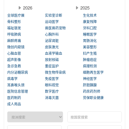
2026
2025
全球医疗展
实验室诊断
生化技术
骨科整形
运动医学
康复残障
福祉银发
兽医兽药宠物
牙科口腔
呼吸肺病
心胸外科
睡眠医学
麻醉疼痛
泌尿肾脏
胃肠消化
微创内窥镜
皮肤激光
美容整形
心脑血管
血液学输血
妇产生殖
超声影像
放射核磁
肿瘤癌症
急诊急救
重症监护
病理检测
内分泌糖尿病
微生物传染病
细胞再生医学
病毒学
免疫医学
神经医学
耳鼻喉头颈
眼科视觉
肝胆胰腺
医院信息管理
数字医疗
药房药剂师
医药制药
消毒灭菌
劳保职业健康
成人用品